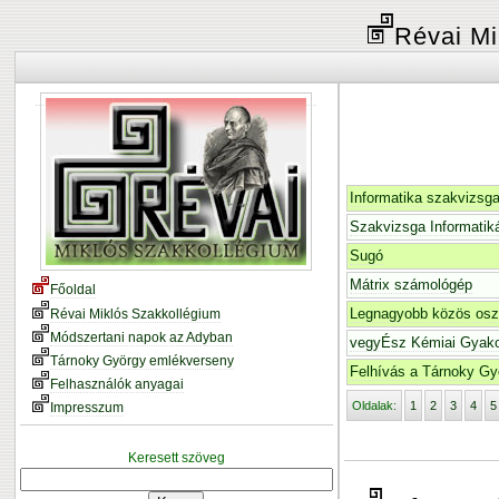
Révai Mi
Informatika szakvizsg
Szakvizsga Informatik
Sugó
Mátrix számológép
Főoldal
Legnagyobb közös osz
Révai Miklós Szakkollégium
Módszertani napok az Adyban
vegyÉsz Kémiai Gyako
Tárnoky György emlékverseny
Felhívás a Tárnoky Gy
Felhasználók anyagai
Oldalak:
1
2
3
4
5
Impresszum
Keresett szöveg