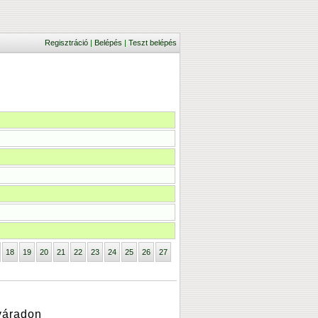
Regisztráció
|
Belépés
|
Teszt belépés
18
19
20
21
22
23
24
25
26
27
váradon