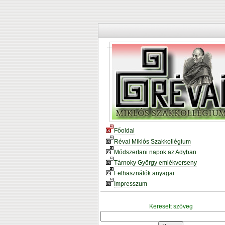
Főoldal
Révai Miklós Szakkollégium
Módszertani napok az Adyban
Tárnoky György emlékverseny
Felhasználók anyagai
Impresszum
Keresett szöveg