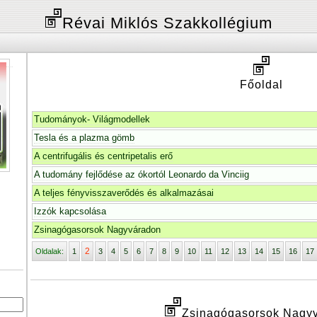
Révai Miklós Szakkollégium
Főoldal
Tudományok- Világmodellek
Tesla és a plazma gömb
A centrifugális és centripetalis erő
A tudomány fejlődése az ókortól Leonardo da Vinciig
A teljes fényvisszaverődés és alkalmazásai
Izzók kapcsolása
Zsinagógasorsok Nagyváradon
2
Oldalak:
1
3
4
5
6
7
8
9
10
11
12
13
14
15
16
17
Zsinagógasorsok Nagy