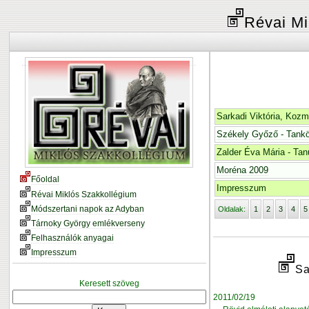
Révai Mi
Sarkadi Viktória, Kozm
Székely Győző - Tankön
Zalder Éva Mária - Ta
Moréna 2009
Főoldal
Impresszum
Révai Miklós Szakkollégium
Módszertani napok az Adyban
Oldalak:
1
2
3
4
5
Tárnoky György emlékverseny
Felhasználók anyagai
Impresszum
Sa
Keresett szöveg
2011/02/19