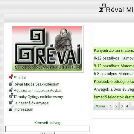
Révai Mi
Kányádi Zoltán matema
9-12 osztályos Haimovi
9-12 osztályos Matemat
5-8 osztályos Matemati
Főoldal
Képletek érettségire k
Révai Miklós Szakkollégium
Anyagok a 8-os év vé
Módszertani napok az Adyban
Tárnoky György emlékverseny
Ismétlő feladatok éret
Felhasználók anyagai
Oldalak:
1
2
3
4
5
Impresszum
Keresett szöveg