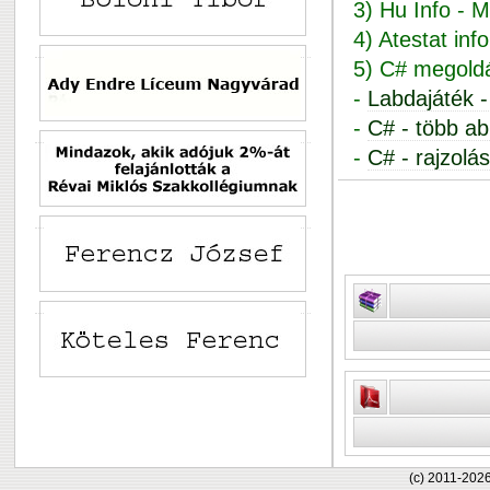
3) Hu Info - 
4) Atestat in
5) C# megold
-
Labdajáték - 
-
C# - több ab
-
C# - rajzolá
(c) 2011-202