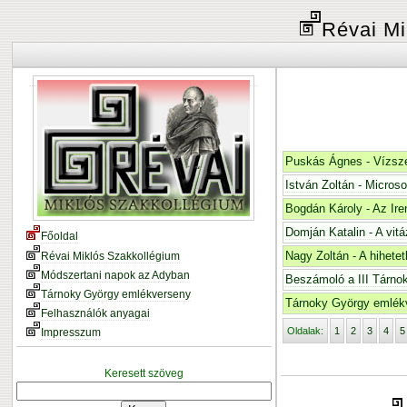
Révai Mi
Puskás Ágnes - Vízsze
István Zoltán - Microso
Bogdán Károly - Az Ir
Domján Katalin - A vitá
Főoldal
Nagy Zoltán - A hihetet
Révai Miklós Szakkollégium
Módszertani napok az Adyban
Beszámoló a III Tárno
Tárnoky György emlékverseny
Tárnoky György emlék
Felhasználók anyagai
Oldalak:
1
2
3
4
5
Impresszum
Keresett szöveg