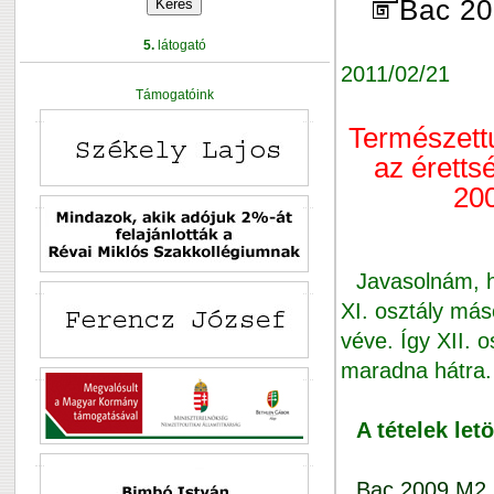
Bac 20
5.
látogató
2011/02/21
Támogatóink
Természett
az éretts
200
Javasolnám, ho
XI. osztály más
véve. Így XII. o
maradna hátra.
A tételek let
Bac 2009 M2