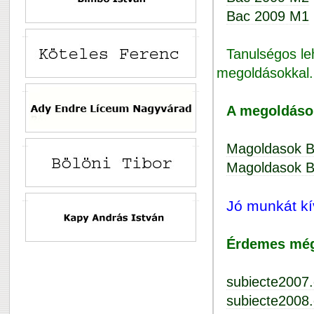
Bac 2009 M1
Tanulségos le
megoldásokkal.
A megoldásoka
Magoldasok 
Magoldasok 
Jó munkát kí
Érdemes még 
subiecte2007.
subiecte2008.