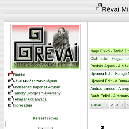
Révai Mi
Nagy Enikő - Tankó 
Oláh Ildikó - Hogyan l
Puskás Ágnes - A diák
Ujvárosi Edit - Faragó
Főoldal
Ujvárosi Edit - A Duna-d
Révai Miklós Szakkollégium
Módszertani napok az Adyban
András Emese - A proj
Tárnoky György emlékverseny
Barát Enikő - Alternat
Felhasználók anyagai
Oldalak:
1
2
3
4
5
Impresszum
Keresett szöveg