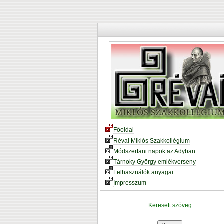
Főoldal
Révai Miklós Szakkollégium
Módszertani napok az Adyban
Tárnoky György emlékverseny
Felhasználók anyagai
Impresszum
Keresett szöveg