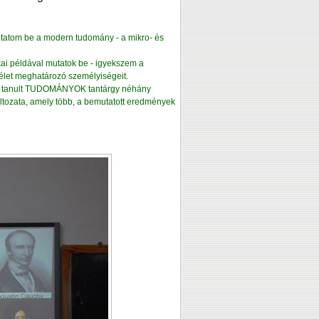
utatom be a modern tudomány - a mikro- és
kai példával mutatok be - igyekszem a
élet meghatározó személyiségeit.
tal tanult TUDOMÁNYOK tantárgy néhány
áltozata, amely több, a bemutatott eredmények