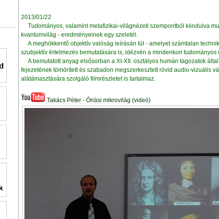
2013/01/22
Tudományos, valamint metafizikai-világnézeti szempontból kiindulva m
kvantumvilág - eredményeinek egy szeletét.
A meghökkentő objektív valóság leírásán túl - amelyet számtalan techni
szubjektív értelmezés bemutatására is, idézvén a mindenkori tudományos 
A bemutatott anyag elsősorban a XI-XII. osztályos humán tagozatok ál
fejezetének tömörített és szabadon megszerkesztett rövid audio-vizuális v
alátámasztására szolgáló filmrészletet is tartalmaz.
Takács Péter - Óriási mikrovilág (videó)