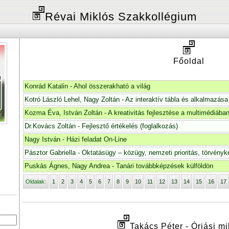
Révai Miklós Szakkollégium
Főoldal
Konrád Katalin - Ahol összerakható a világ
Kotró László Lehel, Nagy Zoltán - Az interaktív tábla és alkalmazása
Kozma Éva, István Zoltán - A kreativitás fejlesztése a multimédiába
Dr.Kovács Zoltán - Fejlesztő értékelés (foglalkozás)
Nagy István - Házi feladat On-Line
Pásztor Gabriella - Oktatásügy – közügy, nemzeti prioritás, törvényk
Puskás Ágnes, Nagy Andrea - Tanári továbbképzések külföldön
Oldalak:
1
2
3
4
5
6
7
8
9
10
11
12
13
14
15
16
17
Takács Péter - Óriási mi