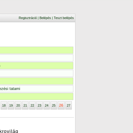
Regisztráció
|
Belépés
|
Teszt belépés
n
ezési tatami
26
18
19
20
21
22
23
24
25
27
krovilág