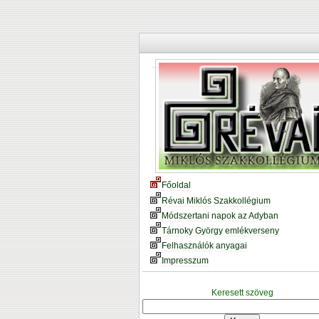
Főoldal
Révai Miklós Szakkollégium
Módszertani napok az Adyban
Tárnoky György emlékverseny
Felhasználók anyagai
Impresszum
Keresett szöveg