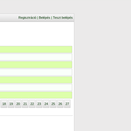
Regisztráció
|
Belépés
|
Teszt belépés
18
19
20
21
22
23
24
25
26
27