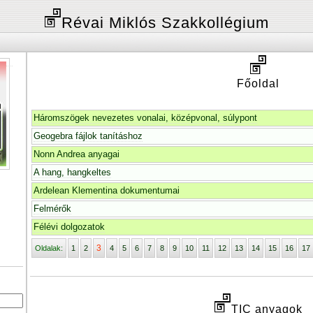
Révai Miklós Szakkollégium
Főoldal
Háromszögek nevezetes vonalai, középvonal, súlypont
Geogebra fájlok tanításhoz
Nonn Andrea anyagai
A hang, hangkeltes
Ardelean Klementina dokumentumai
Felmérők
Félévi dolgozatok
3
Oldalak:
1
2
4
5
6
7
8
9
10
11
12
13
14
15
16
17
TIC anyagok