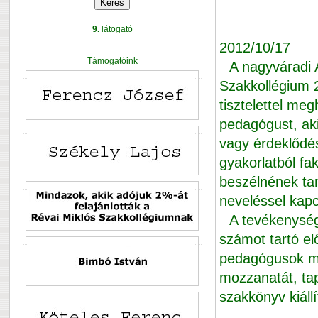
9.
látogató
2012/10/17
Támogatóink
A nagyváradi
Szakkollégium 2
tisztelettel me
pedagógust, ak
vagy érdeklődé
gyakorlatból fa
beszélnének tan
neveléssel kapc
A tevékenység
számot tartó el
pedagógusok mu
mozzanatát, tap
szakkönyv kiáll