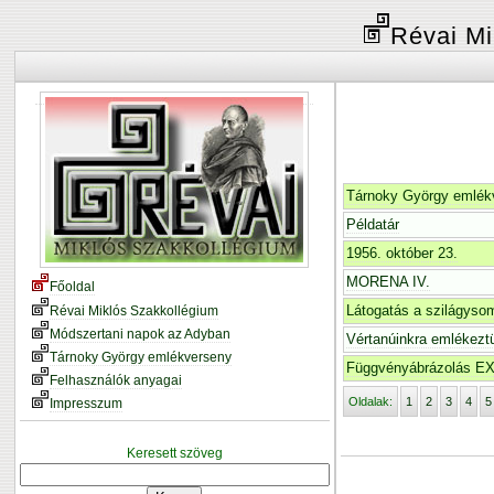
Révai Mi
Tárnoky György emlék
Példatár
1956. október 23.
MORENA IV.
Főoldal
Látogatás a szilágys
Révai Miklós Szakkollégium
Módszertani napok az Adyban
Vértanúinkra emlékezt
Tárnoky György emlékverseny
Függvényábrázolás E
Felhasználók anyagai
Oldalak:
1
2
3
4
5
Impresszum
Keresett szöveg