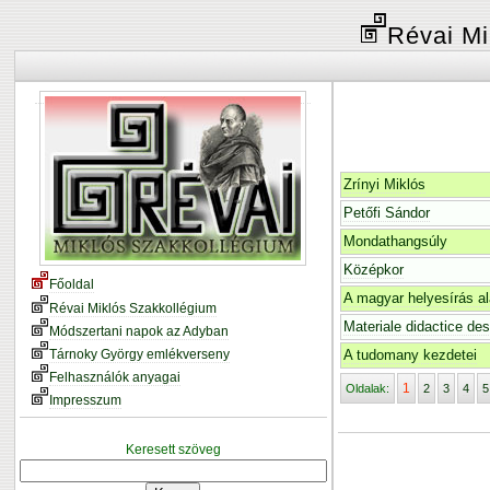
Révai Mi
Zrínyi Miklós
Petőfi Sándor
Mondathangsúly
Középkor
Főoldal
A magyar helyesírás al
Révai Miklós Szakkollégium
Materiale didactice de
Módszertani napok az Adyban
Tárnoky György emlékverseny
A tudomany kezdetei
Felhasználók anyagai
1
Oldalak:
2
3
4
5
Impresszum
Keresett szöveg