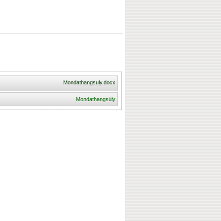
Mondathangsuly.docx
Mondathangsúly