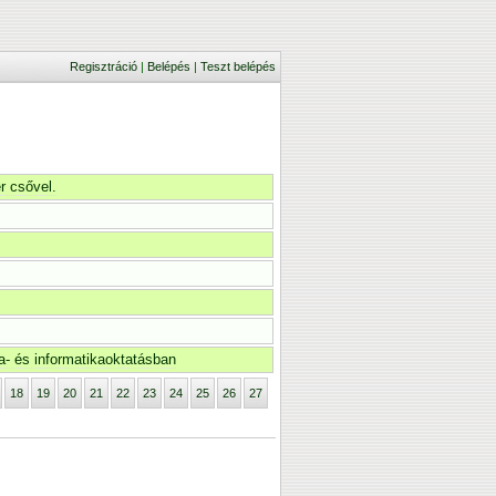
Regisztráció
|
Belépés
|
Teszt belépés
r csővel.
a- és informatikaoktatásban
18
19
20
21
22
23
24
25
26
27