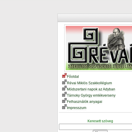
Főoldal
Révai Miklós Szakkollégium
Módszertani napok az Adyban
Tárnoky György emlékverseny
Felhasználók anyagai
Impresszum
Keresett szöveg