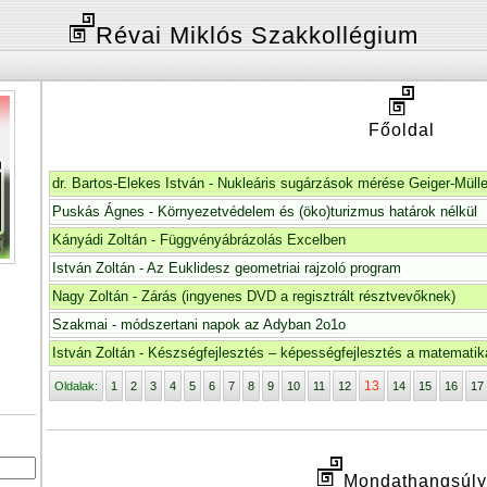
Révai Miklós Szakkollégium
Főoldal
dr. Bartos-Elekes István - Nukleáris sugárzások mérése Geiger-Mülle
Puskás Ágnes - Környezetvédelem és (öko)turizmus határok nélkül
Kányádi Zoltán - Függvényábrázolás Excelben
István Zoltán - Az Euklidesz geometriai rajzoló program
Nagy Zoltán - Zárás (ingyenes DVD a regisztrált résztvevőknek)
Szakmai - módszertani napok az Adyban 2o1o
István Zoltán - Készségfejlesztés – képességfejlesztés a matematik
13
Oldalak:
1
2
3
4
5
6
7
8
9
10
11
12
14
15
16
17
Mondathangsúly