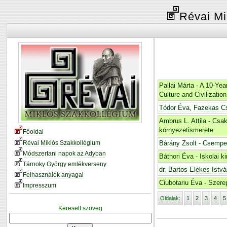
Révai Mi
Pallai Márta - A 10-Ye
Culture and Civilization
Tódor Éva, Fazekas Csi
Ambrus L. Attila - Csa
környezetismerete
Főoldal
Révai Miklós Szakkollégium
Bárány Zsolt - Csempe-
Módszertani napok az Adyban
Báthori Éva - Iskolai 
Tárnoky György emlékverseny
dr. Bartos-Elekes Istv
Felhasználók anyagai
Ciubotariu Éva - Szere
Impresszum
Oldalak:
1
2
3
4
5
Keresett szöveg