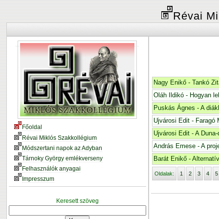
Révai Mi
Nagy Enikő - Tankó 
Oláh Ildikó - Hogyan l
Puskás Ágnes - A diák
Ujvárosi Edit - Faragó
Főoldal
Ujvárosi Edit - A Duna-d
Révai Miklós Szakkollégium
András Emese - A proj
Módszertani napok az Adyban
Tárnoky György emlékverseny
Barát Enikő - Alternat
Felhasználók anyagai
Oldalak:
1
2
3
4
5
Impresszum
Keresett szöveg