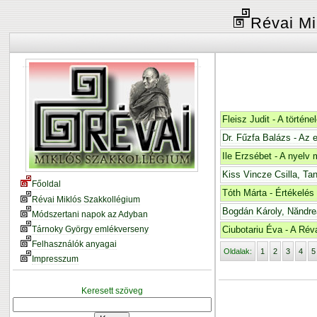
Révai Mi
Fleisz Judit - A törté
Dr. Fűzfa Balázs - Az 
Ile Erzsébet - A nyelv 
Kiss Vincze Csilla, Tan
Főoldal
Tóth Márta - Értékelés
Révai Miklós Szakkollégium
Bogdán Károly, Năndre
Módszertani napok az Adyban
Tárnoky György emlékverseny
Ciubotariu Éva - A Rév
Felhasználók anyagai
Oldalak:
1
2
3
4
5
Impresszum
Keresett szöveg