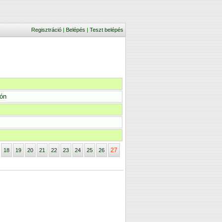
Regisztráció
|
Belépés
|
Teszt belépés
lón
27
18
19
20
21
22
23
24
25
26