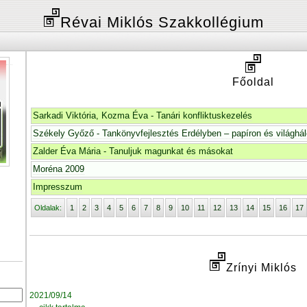
Révai Miklós Szakkollégium
Főoldal
Sarkadi Viktória, Kozma Éva - Tanári konfliktuskezelés
Székely Győző - Tankönyvfejlesztés Erdélyben – papíron és világhá
Zalder Éva Mária - Tanuljuk magunkat és másokat
Moréna 2009
Impresszum
Oldalak:
1
2
3
4
5
6
7
8
9
10
11
12
13
14
15
16
17
Zrínyi Miklós
2021/09/14