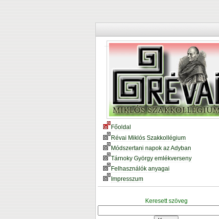
Főoldal
Révai Miklós Szakkollégium
Módszertani napok az Adyban
Tárnoky György emlékverseny
Felhasználók anyagai
Impresszum
Keresett szöveg