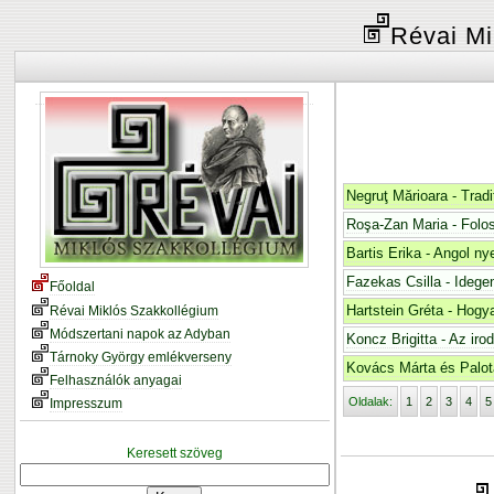
Révai Mi
Negruţ Mărioara - Tradiţi
Roşa-Zan Maria - Folosi
Bartis Erika - Angol ny
Fazekas Csilla - Idege
Főoldal
Hartstein Gréta - Hogy
Révai Miklós Szakkollégium
Módszertani napok az Adyban
Koncz Brigitta - Az iro
Tárnoky György emlékverseny
Kovács Márta és Palot
Felhasználók anyagai
Oldalak:
1
2
3
4
5
Impresszum
Keresett szöveg