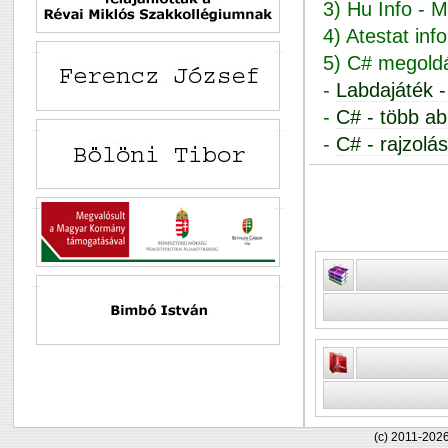
3) Hu Info - 
4) Atestat in
5) C# megold
-
Labdajáték - 
-
C# - több ab
-
C# - rajzolá
(c) 2011-202